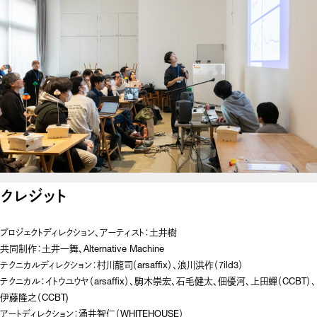
クレジット
プロジェクトディレクション、アーティスト：土井樹
共同制作：土井一舞、Alternative Machine
テクニカルディレクション：村川龍司（arsaffix）、浪川洪作（7ild3）
テクニカル：イトウユウヤ（arsaffix）、駒木崇宏、石毛健太、佃優河、上田蟬（CCBT）、
伊藤隆之（CCBT)
アートディレクション：涌井智仁（WHITEHOUSE）