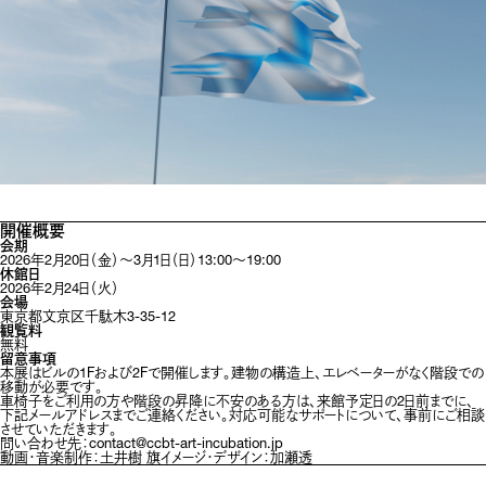
開催概要
会期
2026年2月20日（金）〜3月1日（日）13:00〜19:00
休館日
2026年2月24日（火）
会場
東京都文京区千駄木3-35-12
観覧料
無料
留意事項
本展はビルの1Fおよび2Fで開催します。建物の構造上、エレベーターがなく階段での
移動が必要です。

車椅子をご利用の方や階段の昇降に不安のある方は、来館予定日の2日前までに、
下記メールアドレスまでご連絡ください。対応可能なサポートについて、事前にご相談
させていただきます。

問い合わせ先：contact@ccbt-art-incubation.jp
動画・音楽制作：土井樹 旗イメージ・デザイン：加瀬透