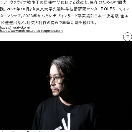
シア・ウクライナ戦争下の居住空間における改変と、生存のための空間実
践。2025年10月より東京大学先端科学技術研究センターROLESにてイン
ターンシップ。2023年せんだいデザインリーグ卒業設計日本一決定戦 全国
10選選出など。研究と制作の傍らで執筆活動を続ける。
https://muraikot.one/
https://www.architecture-as-response.com/