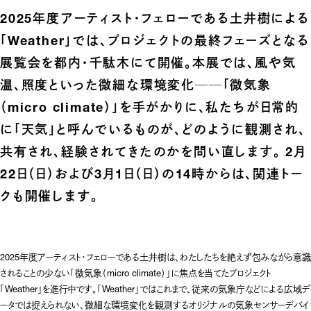
2025年度アーティスト・フェローである土井樹による
「Weather」では、プロジェクトの最終フェーズとなる
展覧会を都内・千駄木にて開催。本展では、風や気
温、照度といった微細な環境変化──「微気象
（micro climate）」を手がかりに、私たちが日常的
に「天気」と呼んでいるものが、どのように観測され、
共有され、経験されてきたのかを問い直します。 2月
22日（日）および3月1日（日）の14時からは、関連トー
クも開催します。
2025年度アーティスト・フェローである土井樹は、わたしたちを絶えず包みながら意識
されることの少ない「微気象（micro climate）」に焦点を当てたプロジェクト
「Weather」を進行中です。「Weather」ではこれまで、従来の気象庁などによる広域デ
ータでは捉えられない、微細な環境変化を観測するオリジナルの気象センサーデバイ