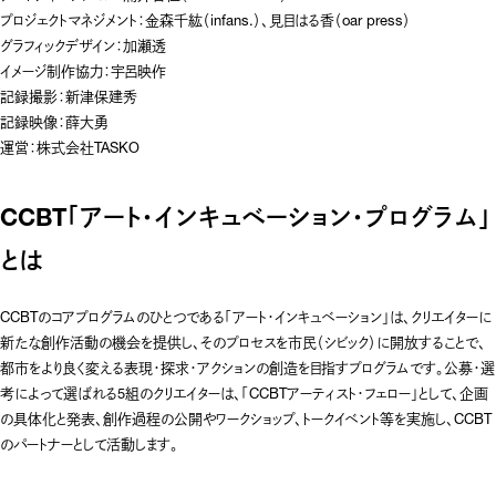
プロジェクトマネジメント：金森千紘（infans.）、見目はる香（oar press）
グラフィックデザイン：加瀬透
イメージ制作協力：宇呂映作
記録撮影：新津保建秀
記録映像：薛大勇
運営：株式会社TASKO
CCBT「アート・インキュベーション・プログラム」
とは
CCBTのコアプログラムのひとつである「
アート・インキュベーション
」は、クリエイターに
新たな創作活動の機会を提供し、そのプロセスを市民（シビック）に開放することで、
都市をより良く変える表現・探求・アクションの創造を目指すプログラムです。公募・選
考によって選ばれる5組のクリエイターは、「CCBTアーティスト・フェロー」として、企画
の具体化と発表、創作過程の公開やワークショップ、トークイベント等を実施し、CCBT
のパートナーとして活動します。