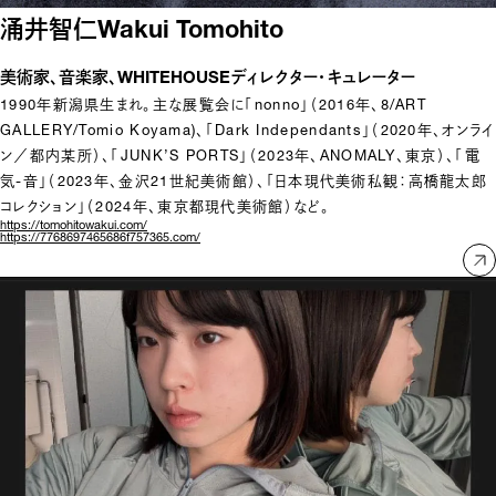
涌井智仁
Wakui Tomohito
美術家、音楽家、WHITEHOUSEディレクター・キュレーター
1990年新潟県生まれ。主な展覧会に「nonno」（2016年、8/ART 
GALLERY/Tomio Koyama)、「Dark Independants」（2020年、オンライ
ン／都内某所）、「JUNK’S PORTS」（2023年、ANOMALY、東京）、「電
気-音」（2023年、金沢21世紀美術館）、「日本現代美術私観：高橋龍太郎
コレクション」（2024年、東京都現代美術館）など。
https://tomohitowakui.com/
https://7768697465686f757365.com/