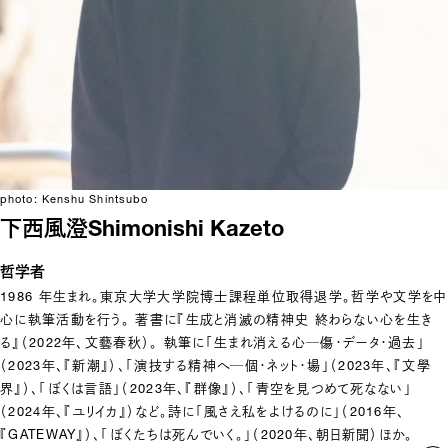
photo: Kenshu Shintsubo
下西風澄
Shimonishi Kazeto
哲学者
1986 年生まれ。東京大学大学院博士課程単位取得退学。哲学や文学を中
心に執筆活動を行う。 著書に『生成と消滅の精神史 終わらない心を生き
る』（2022年、文藝春秋）。 執筆に「生まれ消える心─傷・データ・過去」
（2023年、『新潮』）、「演技する精神へ─個・ネット・場」（2023年、『文學
界』）、「ぼくは言語」（2023年、『群像』）、「青空を見つめて死なない」
（2024年、『ユリイカ』）など。詩に「風さえ私をよけるのに」（2016年、
『GATEWAY』）、「ぼくたちは死んでいく。」（2020年、朝日新聞）ほか。