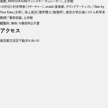
楽家、WHITEHOUSEディレクター・キュレーター）、土井樹
＜3月1日＞村井琴音（リサーチャー）、evala（音楽家、サウンドアーティスト、「See by 
Your Ears」主宰）、池上高志（理学博士（物理学）、東京大学広域システム科学系 
教授）*事前収録、土井樹
観覧料：無料 ※事前申込不要
アクセス
東京都文京区千駄木3-35-12