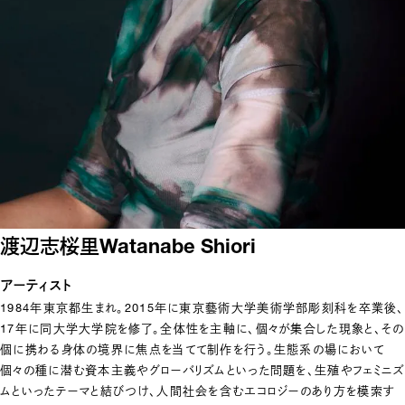
渡辺志桜里
Watanabe Shiori
アーティスト
1984年東京都生まれ。2015年に東京藝術大学美術学部彫刻科を卒業後、
17年に同大学大学院を修了。全体性を主軸に、個々が集合した現象と、その
個に携わる⾝体の境界に焦点を当てて制作を行う。⽣態系の場において
個々の種に潜む資本主義やグローバリズムといった問題を、⽣殖やフェミニズ
ムといったテーマと結びつけ、⼈間社会を含むエコロジーのあり⽅を模索す