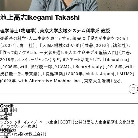
池上高志
Ikegami Takashi
理学博士（物理学）、東京大学広域システム科学系 教授
複雑系の科学・人工生命を専門とする。著書に、『動きが生命をつくる』
（2007年、青土社）、 『人間と機械のあいだ』（共著、2016年、講談社）、
『作って動かすALife ―実装を通した人工生命モデル理論入門』（共著、
2018年、オライリージャパン）など。またアート活動として、「filmachine」
（2006年、with 渋谷慶一郎、YCAM）、「ScaryBeauty」（2018年、with 
渋谷慶一郎、未来館）、「傀儡神楽」（2020年、Mutek Japan)、「MTM2」
(2023年、with Alternative Machine Inc.、東京大先端研）など。
Credit
企画・制作
土井樹
主催
シビック・クリエイティブ・ベース東京［CCBT］（公益財団法人東京都歴史文化財団 
アーツカウンシル東京）
特別協力
三田豊（東邦レオ株式会社）
支援