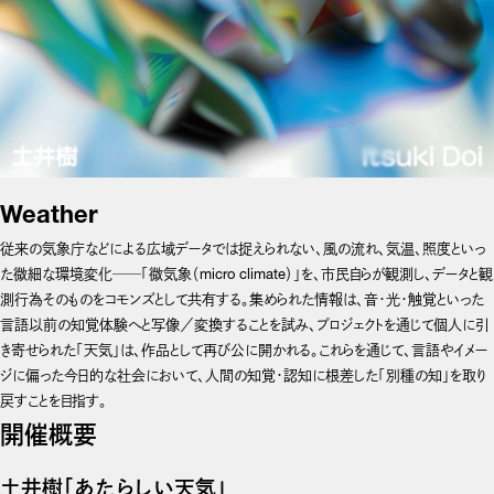
Weather
従来の気象庁などによる広域データでは捉えられない、風の流れ、気温、照度といっ
た微細な環境変化──「微気象（micro climate）」を、市民自らが観測し、データと観
測行為そのものをコモンズとして共有する。集められた情報は、音・光・触覚といった
言語以前の知覚体験へと写像／変換することを試み、プロジェクトを通じて個人に引
き寄せられた「天気」は、作品として再び公に開かれる。これらを通じて、言語やイメー
ジに偏った今日的な社会において、人間の知覚・認知に根差した「別種の知」を取り
戻すことを目指す。
開催概要
土井樹「あたらしい天気」