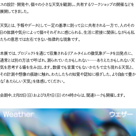
スの設計・開発や、個々の小さな天気を観測し、共有するワークショップの開催などを
展開してきました。

天気とは、予報やデータとして一定の基準に則って公に共有される一方で、人のその
日の体調や気分によって個々それぞれに感じられる、生活に密接に関係しながらも私
たちの意思では左右できない他律的な現象です。

本展では、プロジェクトを通じて収集されるリアルタイムの微気象データを出発点に、
通常とは別の方法で呼ばれ、測られていたかもしれない──ありえたかもしれない天
気を思考する場を生み出します。数値でも言葉でもないかたちで立ち現れる天気と、
その計測や想像の痕跡に触れ、わたしたちの知覚や認知に根ざした、より自由で豊か
な「あたらしい天気」を体感してください。

会期中、2月22日（日）および3月1日（日）の14時からは、関連トークも開催します。