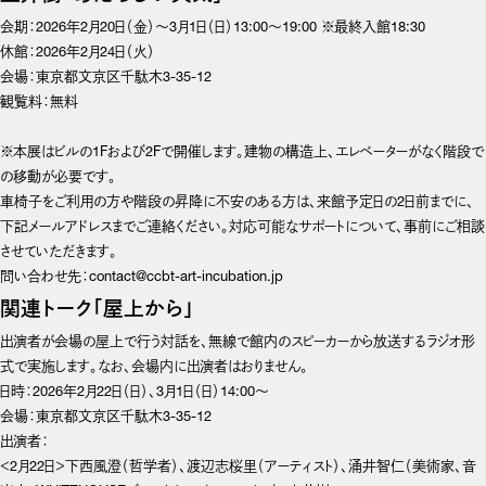
会期：2026年2月20日（金）〜3月1日（日）13:00〜19:00 ※最終入館18:30
休館：2026年2月24日（火）
会場：東京都文京区千駄木3-35-12
観覧料：無料

※本展はビルの1Fおよび2Fで開催します。建物の構造上、エレベーターがなく階段で
の移動が必要です。

車椅子をご利用の方や階段の昇降に不安のある方は、来館予定日の2日前までに、
下記メールアドレスまでご連絡ください。対応可能なサポートについて、事前にご相談
させていただきます。
問い合わせ先：contact@ccbt-art-incubation.jp
関連トーク「屋上から」
出演者が会場の屋上で行う対話を、無線で館内のスピーカーから放送するラジオ形
式で実施します。なお、会場内に出演者はおりません。
日時：2026年2月22日（日）、3月1日（日）14:00〜

会場：東京都文京区千駄木3-35-12

出演者：

＜2月22日＞下西風澄（哲学者）、渡辺志桜里（アーティスト）、涌井智仁（美術家、音