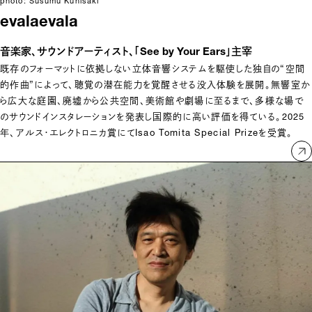
photo: Susumu Kunisaki
evala
evala
音楽家、サウンドアーティスト、「See by Your Ears」主宰
既存のフォーマットに依拠しない立体音響システムを駆使した独自の“空間
的作曲”によって、聴覚の潜在能力を覚醒させる没入体験を展開。無響室か
ら広大な庭園、廃墟から公共空間、美術館や劇場に至るまで、多様な場で
のサウンドインスタレーションを発表し国際的に高い評価を得ている。2025
年、アルス・エレクトロニカ賞にてIsao Tomita Special Prizeを受賞。